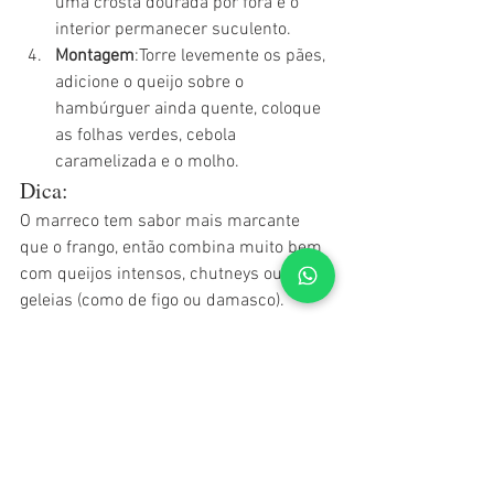
uma crosta dourada por fora e o 
interior permanecer suculento.
Montagem
:Torre levemente os pães, 
adicione o queijo sobre o 
hambúrguer ainda quente, coloque 
as folhas verdes, cebola 
caramelizada e o molho.
Dica:
O marreco tem sabor mais marcante 
que o frango, então combina muito bem 
com queijos intensos, chutneys ou 
geleias (como de figo ou damasco).
Ver tudo
Posts recentes