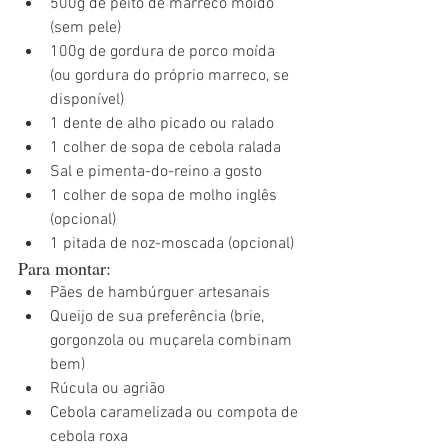
500g de peito de marreco moído 
(sem pele)
100g de gordura de porco moída 
(ou gordura do próprio marreco, se 
disponível)
1 dente de alho picado ou ralado
1 colher de sopa de cebola ralada
Sal e pimenta-do-reino a gosto
1 colher de sopa de molho inglês 
(opcional)
1 pitada de noz-moscada (opcional)
Para montar:
Pães de hambúrguer artesanais
Queijo de sua preferência (brie, 
gorgonzola ou muçarela combinam 
bem)
Rúcula ou agrião
Cebola caramelizada ou compota de 
cebola roxa