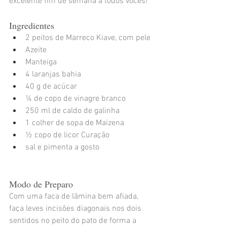
excelente fim de semana a todos vocês!
Ingredientes
2 peitos de Marreco Kiave, com pele
Azeite
Manteiga
4 laranjas bahia
40 g de acúcar
¼ de copo de vinagre branco
250 ml de caldo de galinha
1 colher de sopa de Maizena
½ copo de licor Curação
sal e pimenta a gosto
Modo de Preparo
Com uma faca de lâmina bem afiada, 
faça leves incisões diagonais nos dois 
sentidos no peito do pato de forma a 